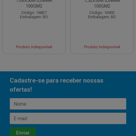
1,06X50M 0,08MM
1,52X50M 0,08MM
100GM2
100GM2
Código: 16827
Código: 16902
Embalagem: BO
Embalagem: BO
Produto Indisponível
Produto Indisponível
Cadastre-se para receber nossas
ofertas!