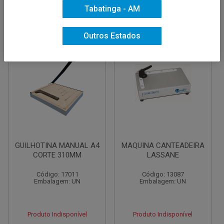
Tabatinga - AM
Outros Estados
GUILHOTINA MANUAL A4
MAQUINA CANTEADEIRA
CORTE 310MM
LASSANE
Código: 17011
Código: 13087
Embalagem: UN
Embalagem: UN
Produto Indisponível
Produto Indisponível