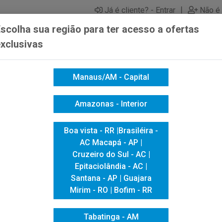
|
Já é cliente? - Entrar
Não é 
scolha sua região para ter acesso a ofertas
xclusivas
Manaus/AM - Capital
ICACAO VISUAL
HIGIENE E LIMPEZA
INFORMÁTICA
Amazonas - Interior
JATEADO PURPURA METALICA 0,10X1,22
Boa vista - RR |Brasiléira -
VINIL JATEA
AC Macapá - AP |
Cruzeiro do Sul - AC |
METALICA 0,1
Epitaciolândia - AC |
Santana - AP | Guajara
Mirim - RO | Bofim - RR
Tabatinga - AM
Código do Fabricante: 28393