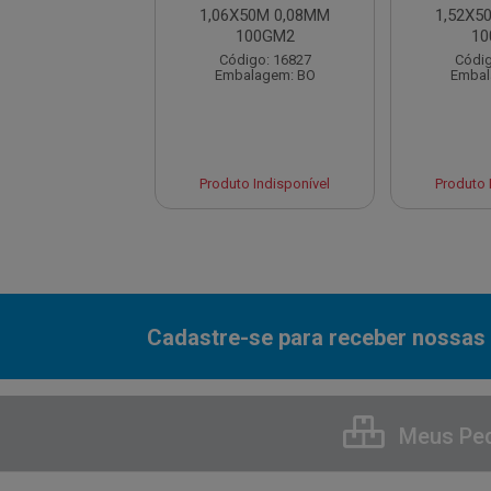
 0,16X1,22X25
1,06X50M 0,08MM
1,52X5
100GM2
10
digo: 12478
Código: 16827
Códig
balagem: MT
Embalagem: BO
Embal
to Indisponível
Produto Indisponível
Produto 
Cadastre-se para receber nossas 
Meus Pe