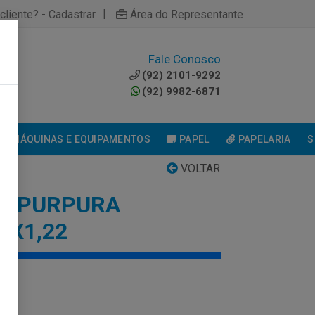
|
cliente? - Cadastrar
Área do Representante
Fale Conosco
0
(92) 2101-9292
(92) 9982-6871
MÁQUINAS E EQUIPAMENTOS
PAPEL
PAPELARIA
S
VOLTAR
DO PURPURA
0X1,22