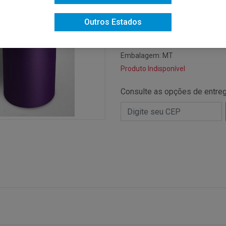
Código: 12508
Código NCM: 39199020
Outros Estados
Código de Barras do Produto: 7
Código de Barras da Caixa: 700
Embalagem: MT
Produto Indisponível
Consulte as opções de entre