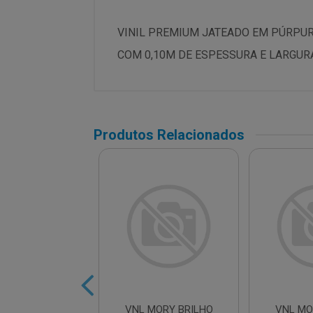
VINIL PREMIUM JATEADO EM PÚRPURA
COM 0,10M DE ESPESSURA E LARGURA 
Produtos Relacionados
L DECOR WOOD
VNL MORY BRILHO
VNL MO