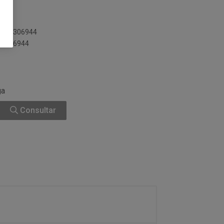
00013306944
013306944
ga
Consultar