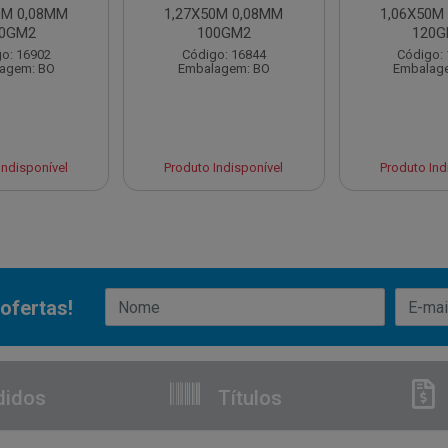
0M 0,08MM
1,27X50M 0,08MM
1,06X50M
0GM2
100GM2
120
o: 16902
Código: 16844
Código:
agem: BO
Embalagem: BO
Embalag
Indisponível
Produto Indisponível
Produto Ind
ofertas!
didos
Títulos