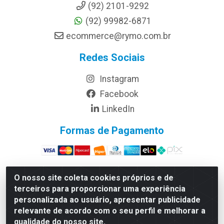
(92) 2101-9292
(92) 99982-6871
ecommerce@rymo.com.br
Redes Sociais
Instagram
Facebook
LinkedIn
Formas de Pagamento
O nosso site coleta cookies próprios e de
terceiros para proporcionar uma experiência
Rymo Imagem e Produtos Gráficos da Amazonia LTDA -
personalizada ao usuário, apresentar publicidade
Av. Ajuricaba, 379 - Cachoeirinha, Manaus/AM - CEP
relevante de acordo com o seu perfil e melhorar a
69065-110 - CNPJ 14.220.230.0001-70
qualidade do nosso site.