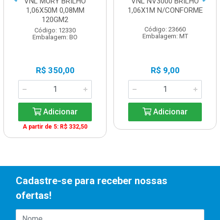
VNL MORY BRILHO
VNL NV3000 BRILHO
1,06X50M 0,08MM
1,06X1M N/CONFORME
120GM2
Código: 23660
Código: 12330
Embalagem: MT
Embalagem: BO
R$ 350,00
R$ 9,00
Adicionar
Adicionar
A partir de 5: R$ 332,50
Cadastre-se para receber nossas
ofertas!