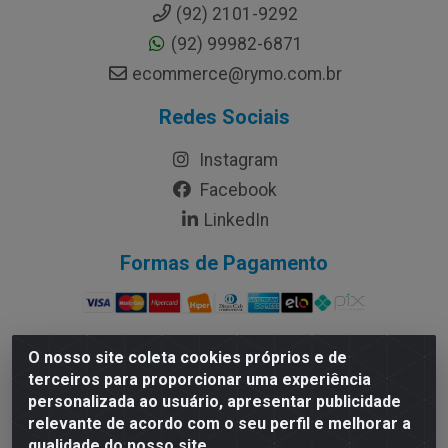
(92) 2101-9292
(92) 99982-6871
ecommerce@rymo.com.br
Redes Sociais
Instagram
Facebook
LinkedIn
Formas de Pagamento
O nosso site coleta cookies próprios e de
terceiros para proporcionar uma experiência
Rymo Imagem e Produtos Gráficos da Amazonia LTDA -
personalizada ao usuário, apresentar publicidade
Av. Ajuricaba, 379 - Cachoeirinha, Manaus/AM - CEP
relevante de acordo com o seu perfil e melhorar a
69065-110 - CNPJ 14.220.230.0001-70
qualidade do nosso site.