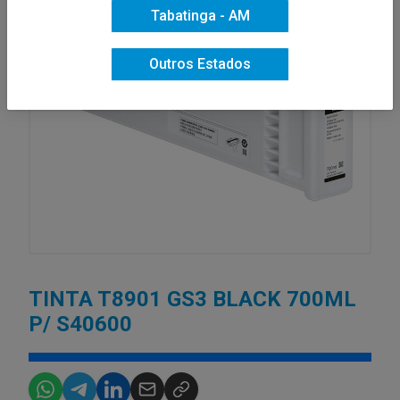
Tabatinga - AM
Outros Estados
TINTA T8901 GS3 BLACK 700ML
P/ S40600