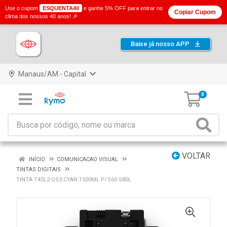
Use o cupom
ESQUENTA40
e ganhe 5% OFF para entrar no
Copiar Cupom
clima dos nossos 40 anos! 🎉
Baixe já nosso APP
Manaus/AM - Capital
0
VOLTAR
INÍCIO
COMUNICACAO VISUAL
TINTAS DIGITAIS
TINTA T45L2 GS3 CYAN 1500ML P/S60 S80L