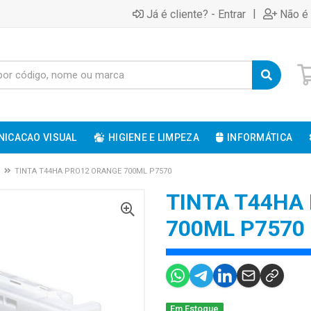
|
Já é cliente? - Entrar
Não é 
ICACAO VISUAL
HIGIENE E LIMPEZA
INFORMÁTICA
TINTA T44HA PRO12 ORANGE 700ML P7570
TINTA T44HA
700ML P7570
Em Estoque