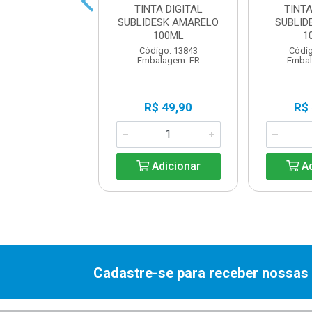
 EPSON YELLOW
TINTA DIGITAL
TINTA
 - P/ L15150
SUBLIDESK AMARELO
SUBLID
100ML
1
digo: 20556
Código: 13843
Códig
balagem: UN
Embalagem: FR
Embal
R$ 99,00
R$ 49,90
R$
Adicionar
Adicionar
Ad
Cadastre-se para receber nossas 