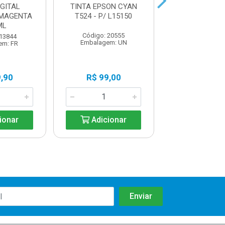
IGITAL
TINTA EPSON CYAN
TINTA EPSON 
 MAGENTA
T524 - P/ L15150
T524 - P/ L
ML
Código: 20555
Código: 20
 13844
Embalagem: UN
Embalagem:
em: FR
,90
R$ 99,00
R$ 99,0
ionar
Adicionar
Adicio