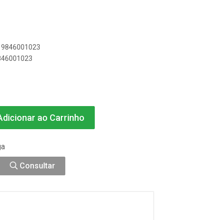
019846001023
9846001023
dicionar ao Carrinho
ga
Consultar