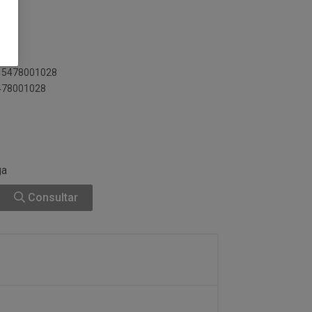
015478001028
5478001028
ga
Consultar