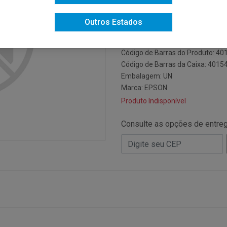
Código do Fabricante: T43M220
Outros Estados
Código: 15478
Código NCM: 84439923
Código de Barras do Produto: 4
Código de Barras da Caixa: 401
Embalagem: UN
Marca:
EPSON
Produto Indisponível
Consulte as opções de entre