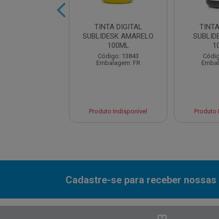
A EPSON CYAN
TINTA DIGITAL
TINTA
 - P/ L15150
SUBLIDESK AMARELO
SUBLID
100ML
1
digo: 20555
Código: 13843
Códig
balagem: UN
Embalagem: FR
Embal
to Indisponível
Produto Indisponível
Produto 
Cadastre-se para receber nossas 