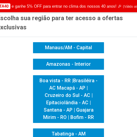
TA40
e ganhe 5% OFF para entrar no clima dos nossos 40 anos! 🎉
(Válido a
scolha sua região para ter acesso a ofertas
|
Já é cliente? - Entrar
Não é 
xclusivas
Manaus/AM - Capital
Amazonas - Interior
ICACAO VISUAL
HIGIENE E LIMPEZA
INFORMÁTICA
Boa vista - RR |Brasiléira -
AC Macapá - AP |
TINTA T43M2 DS CYAN 10L P/ F10070
Cruzeiro do Sul - AC |
TINTA T43M2 
Epitaciolândia - AC |
Santana - AP | Guajara
F10070
Mirim - RO | Bofim - RR
Tabatinga - AM