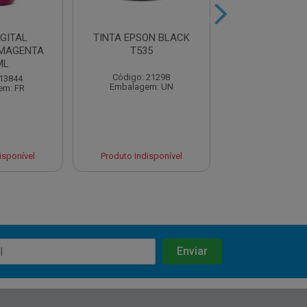
IGITAL
TINTA EPSON BLACK
TINTA EPSON
 MAGENTA
T535
T524 - P/ L
ML
Código: 21298
Código: 20
 13844
Embalagem: UN
Embalagem:
em: FR
isponível
Produto Indisponível
Produto Indisp