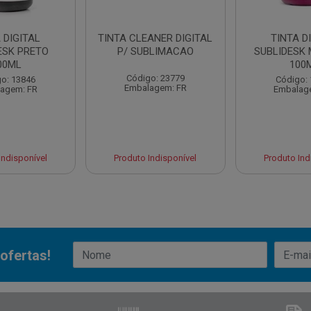
 DIGITAL
TINTA CLEANER DIGITAL
TINTA D
ESK PRETO
P/ SUBLIMACAO
SUBLIDESK
00ML
100
Código: 23779
o: 13846
Código:
Embalagem: FR
agem: FR
Embalag
Indisponível
Produto Indisponível
Produto Ind
ofertas!