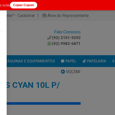
Copiar Cupom
té 31/08)
|
cliente? - Cadastrar
Área do Representante
Fale Conosco
0
(92) 2101-9292
(92) 9982-6871
MÁQUINAS E EQUIPAMENTOS
PAPEL
PAPELARIA
S
VOLTAR
DS CYAN 10L P/