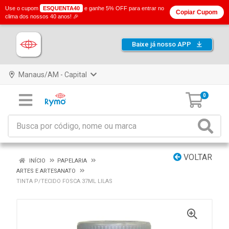
Use o cupom
ESQUENTA40
e ganhe 5% OFF para entrar no
Copiar Cupom
clima dos nossos 40 anos! 🎉
Baixe já nosso APP
Manaus/AM - Capital
0
VOLTAR
INÍCIO
PAPELARIA
ARTES E ARTESANATO
TINTA P/TECIDO FOSCA 37ML LILAS