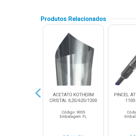
Produtos Relacionados
 BASTAO 10G
ACETATO KOTHERM
PINCEL A
LEOLEO
CRISTAL 0,20/620/1200
1100
digo: 22397
Código: 9055
Códi
balagem: UN
Embalagem: FL
Embal