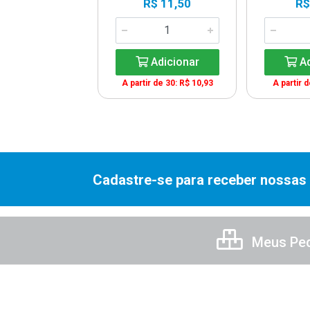
R$ 1,90
R$ 11,50
R$
Adicionar
Adicionar
Ad
A partir de 30: R$ 10,93
A partir 
Cadastre-se para receber nossas 
Meus Pe