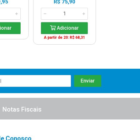
,95
R$ 75,90
R$ 1,9
ionar
Adicionar
Adicio
A partir de 20: R$ 68,31
Notas Fiscais
le Conosco