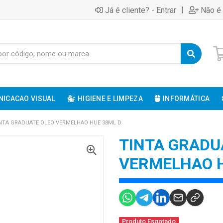
|
Já é cliente? - Entrar
Não é 
ICACAO VISUAL
HIGIENE E LIMPEZA
INFORMÁTICA
NTA GRADUATE OLEO VERMELHAO HUE 38ML D
TINTA GRADU
VERMELHAO H
Produto Esgotado