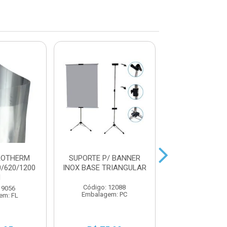
KOTHERM
SUPORTE P/ BANNER
COLA BASTA
0/620/1200
INOX BASE TRIANGULAR
LEOLEO
H
Código: 12088
Código: 22
 9056
Embalagem: PC
Embalagem:
em: FL