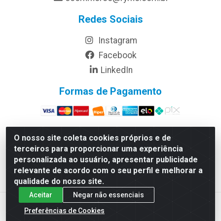
Redes Sociais
Instagram
Facebook
LinkedIn
Formas de Pagamento
O nosso site coleta cookies próprios e de
terceiros para proporcionar uma experiência
Rymo Imagem e Produtos Gráficos da Amazonia LTDA -
personalizada ao usuário, apresentar publicidade
Av. Ajuricaba, 379 - Cachoeirinha, Manaus/AM - CEP
relevante de acordo com o seu perfil e melhorar a
69065-110 - CNPJ 14.220.230.0001-70
qualidade do nosso site.
Aceitar
Negar não essenciais
Preferências de Cookies