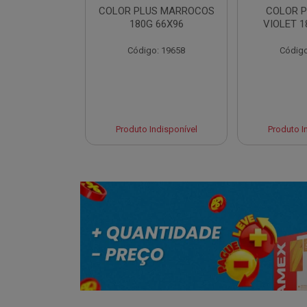
LUS CANCUN
COLOR PLUS MARROCOS
COLOR P
 66X96
180G 66X96
VIOLET 1
o: 19654
Código: 19658
Código
 Esgotado
Produto Indisponível
Produto I