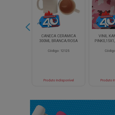
IDRO 460ML
CANECA CERAMICA
VINIL K
AT. LILAS
300ML BRANCA/ROSA
PINK0,15X1
o: 13961
Código: 12125
Código
Indisponível
Produto Indisponível
Produto I