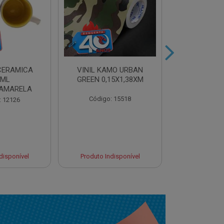
CERAMICA
VINIL KAMO URBAN
VINIL ULTR
0ML
GREEN 0,15X1,38XM
BLUE 0,10
AMARELA
Código: 15518
Código:
: 12126
disponível
Produto Indisponível
Produto Ind