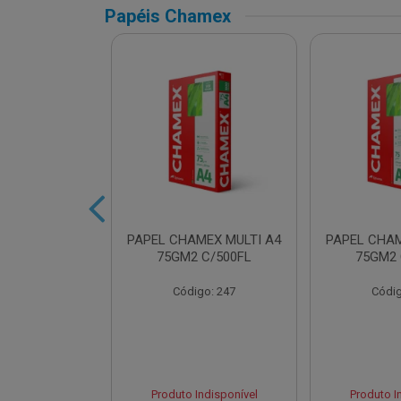
Papéis Chamex
AMEX SUPER
PAPEL CHAMEX MULTI A4
PAPEL CHAM
2 C/500FLS
75GM2 C/500FL
75GM2 
o: 16432
Código: 247
Códig
Indisponível
Produto Indisponível
Produto I