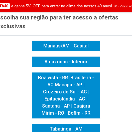
TA40
e ganhe 5% OFF para entrar no clima dos nossos 40 anos! 🎉
(Válido a
scolha sua região para ter acesso a ofertas
|
Já é cliente? - Entrar
Não é 
xclusivas
Manaus/AM - Capital
Amazonas - Interior
ICACAO VISUAL
HIGIENE E LIMPEZA
INFORMÁTICA
Boa vista - RR |Brasiléira -
AC Macapá - AP |
Cruzeiro do Sul - AC |
Epitaciolândia - AC |
Santana - AP | Guajara
Mirim - RO | Bofim - RR
Tabatinga - AM