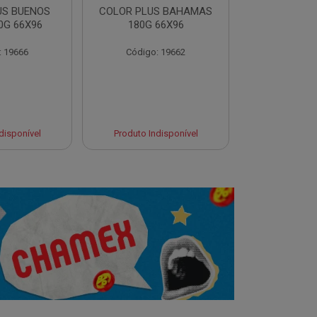
US BUENOS
COLOR PLUS BAHAMAS
COLOR PLU
0G 66X96
180G 66X96
180G 
: 19666
Código: 19662
Código:
Produto 
disponível
Produto Indisponível