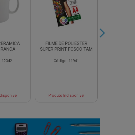
CERAMICA
FILME DE POLIESTER
AZULEJO BR
BRANCA
SUPER PRINT FOSCO TAM
P/SUBL
: 12042
Código: 11941
Código:
disponível
Produto Indisponível
Produto Ind