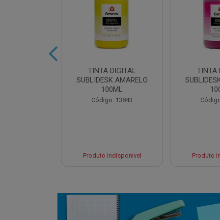
 DIGITAL
TINTA DIGITAL
TINTA 
 CYAN 100ML
SUBLIDESK AMARELO
SUBLIDES
100ML
10
o: 13845
Código: 13843
Código
 Esgotado
Produto Indisponível
Produto I