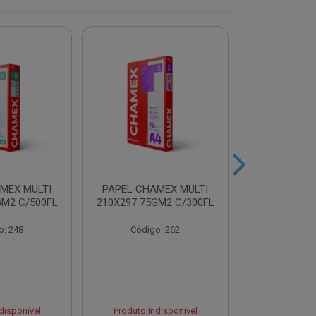
MEX MULTI
PAPEL CHAMEX MULTI
PAPEL CHA
GM2 C/500FL
210X297 75GM2 C/300FL
A4 75GM2 AZ
o: 248
Código: 262
Código
disponível
Produto Indisponível
Produto Ind