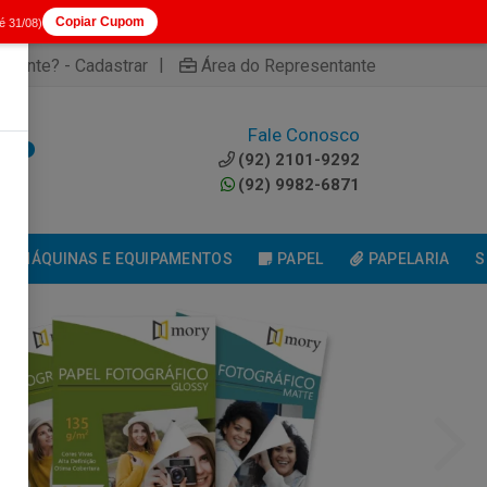
Copiar Cupom
té 31/08)
|
cliente? - Cadastrar
Área do Representante
Fale Conosco
0
(92) 2101-9292
(92) 9982-6871
MÁQUINAS E EQUIPAMENTOS
PAPEL
PAPELARIA
S