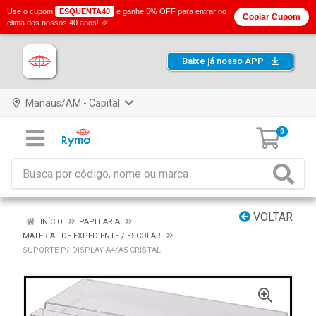
Use o cupom
ESQUENTA40
e ganhe 5% OFF para entrar no
Copiar Cupom
clima dos nossos 40 anos! 🎉
Baixe já nosso APP
Manaus/AM - Capital
0
VOLTAR
INÍCIO
PAPELARIA
MATERIAL DE EXPEDIENTE / ESCOLAR
SUPORTE P/ DISPLAY A4/A5 CRISTAL