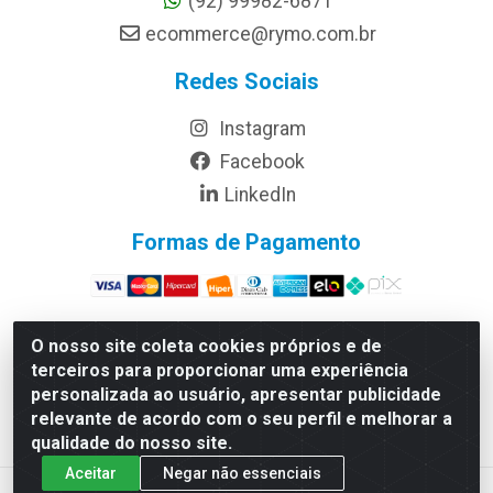
(92) 99982-6871
ecommerce@rymo.com.br
Redes Sociais
Instagram
Facebook
LinkedIn
Formas de Pagamento
O nosso site coleta cookies próprios e de
terceiros para proporcionar uma experiência
Rymo Imagem e Produtos Gráficos da Amazonia LTDA -
personalizada ao usuário, apresentar publicidade
Av. Ajuricaba, 379 - Cachoeirinha, Manaus/AM - CEP
relevante de acordo com o seu perfil e melhorar a
69065-110 - CNPJ 14.220.230.0001-70
qualidade do nosso site.
Aceitar
Negar não essenciais