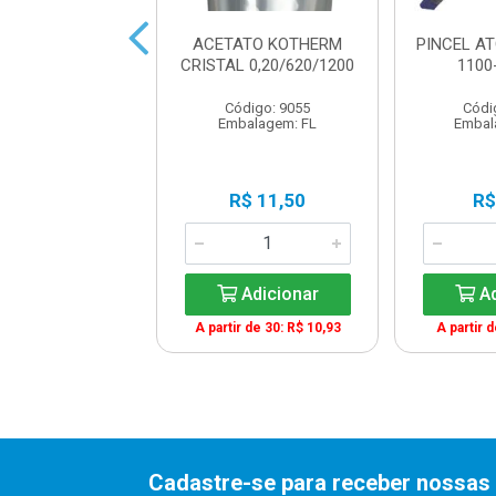
 BASTAO 21G
ACETATO KOTHERM
PINCEL A
LEOLEO
CRISTAL 0,20/620/1200
1100
digo: 22398
Código: 9055
Códi
balagem: UN
Embalagem: FL
Embal
R$ 1,80
R$ 11,50
R$
Adicionar
Adicionar
Ad
A partir de 30: R$ 10,93
A partir 
Cadastre-se para receber nossas 