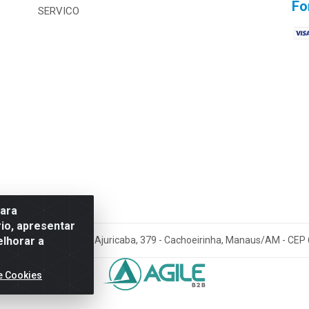
Fo
SERVICO
para
io, apresentar
elhorar a
Amazonia LTDA - Av. Ajuricaba, 379 - Cachoeirinha, Manaus/AM - CEP
e Cookies