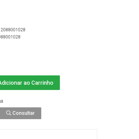
1
012088001028
2088001028
dicionar ao Carrinho
ga
Consultar