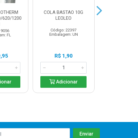
KOTHERM
COLA BASTAO 10G
COLA BASTA
0/620/1200
LEOLEO
LEOLEO
H
Código: 22397
Código: 22
 9056
Embalagem: UN
Embalagem:
em: FL
,95
R$ 1,90
R$ 1,8
ionar
Adicionar
Adicio