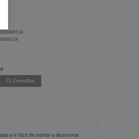
03030400124
030400124
ga
Consultar
ade e é fácil de montar e desmontar.