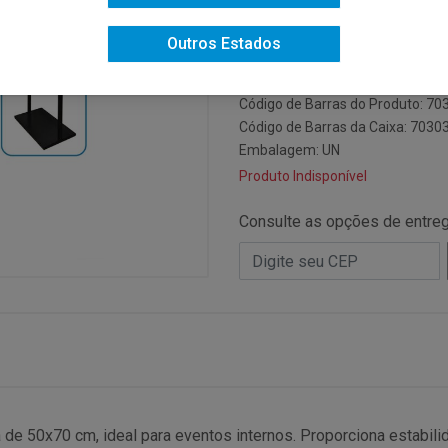
Código do Fabricante: 16900.
Outros Estados
Código: 16900
Código NCM: 87079090
Código de Barras do Produto: 7
Código de Barras da Caixa: 703
Embalagem: UN
Produto Indisponível
Consulte as opções de entre
de 50x70 cm, ideal para eventos internos. Proporciona estabilid