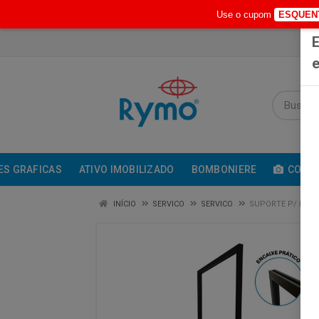
Use o cupom
ESQUEN
E
e
ES GRAFICAS
ATIVO IMOBILIZADO
BOMBONIERE
COMUN
INÍCIO
SERVICO
SERVICO
SUPORTE P/ BAN