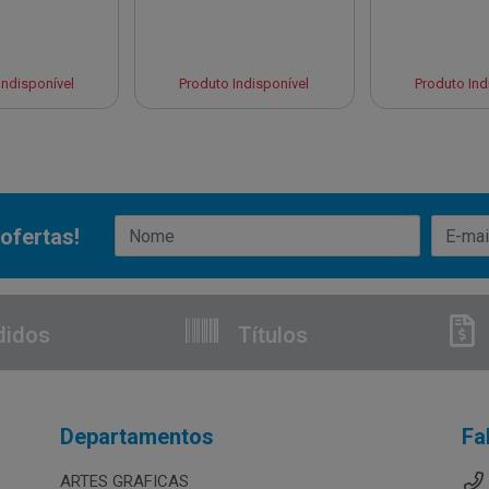
Indisponível
Produto Indisponível
Produto Ind
ofertas!
didos
Títulos
Departamentos
Fa
ARTES GRAFICAS