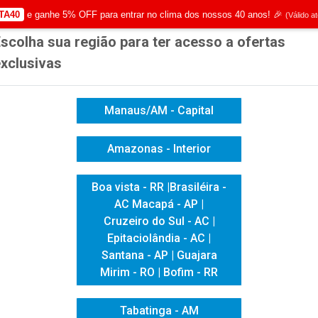
TA40
e ganhe 5% OFF para entrar no clima dos nossos 40 anos! 🎉
(Válido a
scolha sua região para ter acesso a ofertas
|
Já é cliente? - Entrar
Não é 
xclusivas
Manaus/AM - Capital
Amazonas - Interior
ICACAO VISUAL
HIGIENE E LIMPEZA
INFORMÁTICA
Boa vista - RR |Brasiléira -
AC Macapá - AP |
NER COM BASE QUADRADA 50X7
Cruzeiro do Sul - AC |
SUPORTE P/ 
Epitaciolândia - AC |
Santana - AP | Guajara
QUADRADA 5
Mirim - RO | Bofim - RR
Tabatinga - AM