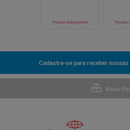
to Indisponível
Produto Indisponível
Produto 
Cadastre-se para receber nossas 
Meus Pe