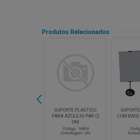
Produtos Relacionados
A TERMICA P/
SUPORTE PLASTICO
SUPORTE
ECA PRETA
PARA AZULEJO PAR (2
COM BASE
8X35X33C
UNI
digo: 16975
Código: 16804
Códig
balagem: UN
Embalagem: UN
Embal