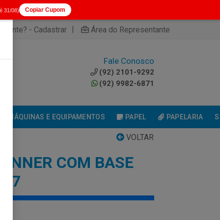
Copiar Cupom
té 31/08)
|
cliente? - Cadastrar
Área do Representante
Fale Conosco
0
(92) 2101-9292
(92) 9982-6871
MÁQUINAS E EQUIPAMENTOS
PAPEL
PAPELARIA
S
VOLTAR
BANNER COM BASE
0X7