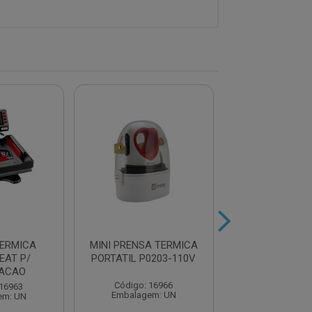
ERMICA
MINI PRENSA TERMICA
PRENSA TERM
EAT P/
PORTATIL P0203-110V
CANECA PR
MACAO
38X35X3
Código: 16966
 16963
Código: 16
Embalagem: UN
em: UN
Embalagem: