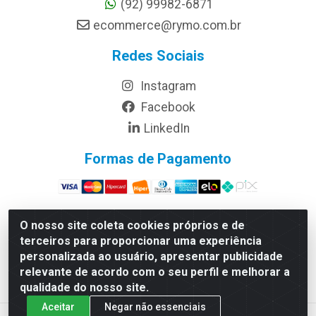
(92) 99982-6871
ecommerce@rymo.com.br
Redes Sociais
Instagram
Facebook
LinkedIn
Formas de Pagamento
O nosso site coleta cookies próprios e de
terceiros para proporcionar uma experiência
Rymo Imagem e Produtos Gráficos da Amazonia LTDA -
personalizada ao usuário, apresentar publicidade
Av. Ajuricaba, 379 - Cachoeirinha, Manaus/AM - CEP
relevante de acordo com o seu perfil e melhorar a
69065-110 - CNPJ 14.220.230.0001-70
qualidade do nosso site.
Aceitar
Negar não essenciais