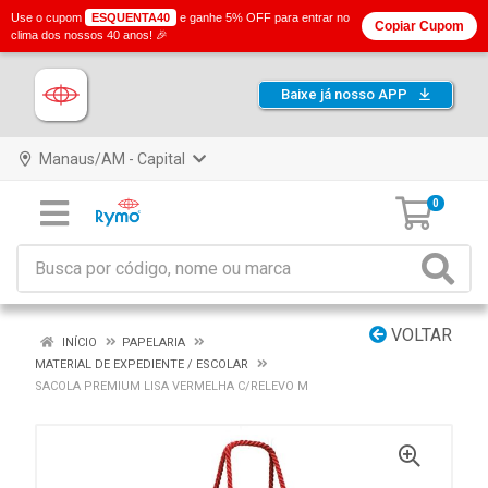
Use o cupom
ESQUENTA40
e ganhe 5% OFF para entrar no
Copiar Cupom
clima dos nossos 40 anos! 🎉
Baixe já nosso APP
Manaus/AM - Capital
0
VOLTAR
INÍCIO
PAPELARIA
MATERIAL DE EXPEDIENTE / ESCOLAR
SACOLA PREMIUM LISA VERMELHA C/RELEVO M