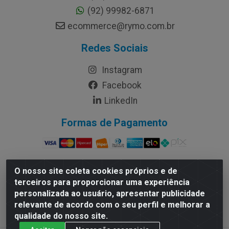
(92) 99982-6871
ecommerce@rymo.com.br
Redes Sociais
Instagram
Facebook
LinkedIn
Formas de Pagamento
O nosso site coleta cookies próprios e de
terceiros para proporcionar uma experiência
Rymo Imagem e Produtos Gráficos da Amazonia LTDA -
personalizada ao usuário, apresentar publicidade
Av. Ajuricaba, 379 - Cachoeirinha, Manaus/AM - CEP
relevante de acordo com o seu perfil e melhorar a
69065-110 - CNPJ 14.220.230.0001-70
qualidade do nosso site.