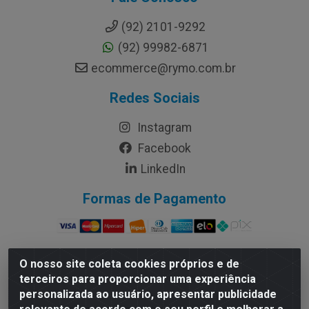
(92) 2101-9292
(92) 99982-6871
ecommerce@rymo.com.br
Redes Sociais
Instagram
Facebook
LinkedIn
Formas de Pagamento
O nosso site coleta cookies próprios e de
terceiros para proporcionar uma experiência
Rymo Imagem e Produtos Gráficos da Amazonia LTDA -
personalizada ao usuário, apresentar publicidade
Av. Ajuricaba, 379 - Cachoeirinha, Manaus/AM - CEP
69065-110 - CNPJ 14.220.230.0001-70