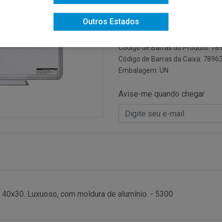
Código do Fabricante: 5300
Outros Estados
Código: 6643
Código NCM: 96100000
Código de Barras do Produto: 7
Código de Barras da Caixa: 789
Embalagem: UN
Avise-me quando chegar
 40x30. Luxuoso, com moldura de alumínio. - 5300