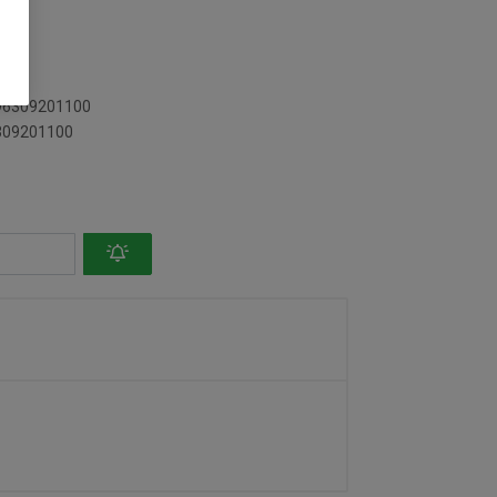
896309201100
6309201100