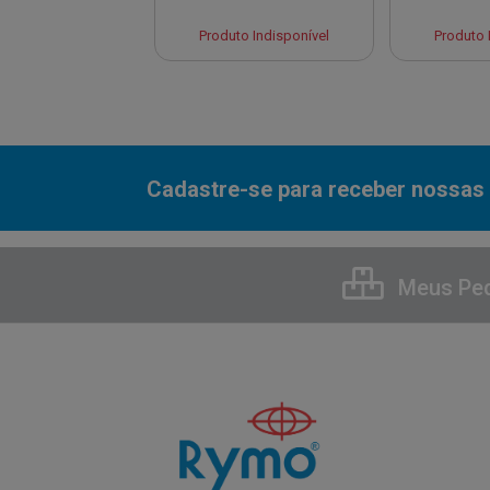
to Indisponível
Produto Indisponível
Produto 
Cadastre-se para receber nossas 
Meus Pe