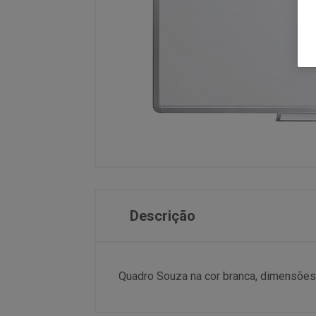
Descrição
Quadro Souza na cor branca, dimensões