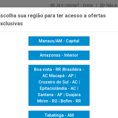
|
Já é cliente? - Entrar
Não é 
scolha sua região para ter acesso a ofertas
xclusivas
Manaus/AM - Capital
ICACAO VISUAL
HIGIENE E LIMPEZA
INFORMÁTICA
Amazonas - Interior
 ESCOLAR
QUADRO SOUZA BRANCO 40X30 LUXO MAGNETICO
Boa vista - RR |Brasiléira -
QUADRO SOUZ
AC Macapá - AP |
Cruzeiro do Sul - AC |
LUXO MAGNE
Epitaciolândia - AC |
Santana - AP | Guajara
Mirim - RO | Bofim - RR
Tabatinga - AM
Produto Esgotado