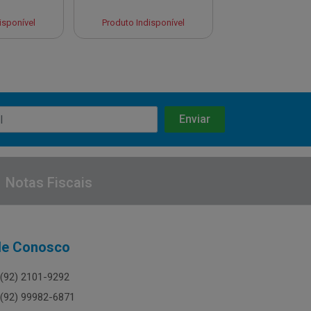
isponível
Produto Indisponível
Produto Indisp
Notas Fiscais
le Conosco
(92) 2101-9292
(92) 99982-6871