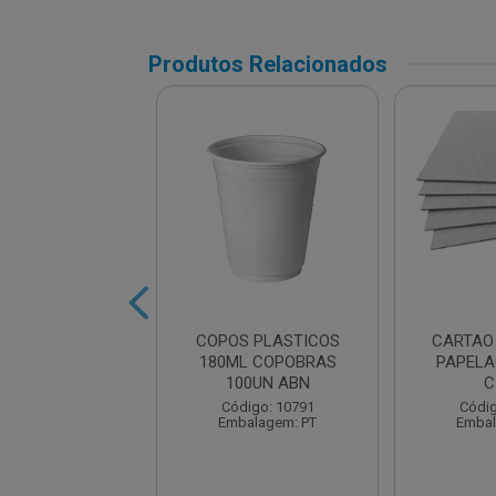
Produtos Relacionados
IS HB PRETO
COPOS PLASTICOS
CARTAO
ONDO 17,5CM
180ML COPOBRAS
PAPELA
100UN ABN
C
digo: 13652
Código: 10791
Códig
balagem: UN
Embalagem: PT
Embal