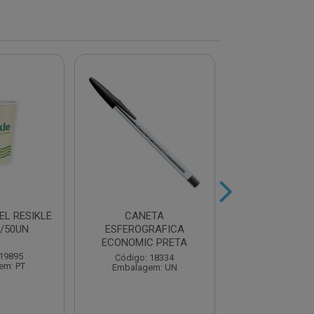
EL RESIKLE
CANETA
LAPIS HB P
/50UN
ESFEROGRAFICA
REDONDO 17
ECONOMIC PRETA
 19895
Código: 13
Código: 18334
em: PT
Embalagem:
Embalagem: UN