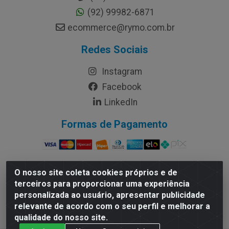
(92) 99982-6871
ecommerce@rymo.com.br
Redes Sociais
Instagram
Facebook
LinkedIn
Formas de Pagamento
O nosso site coleta cookies próprios e de
terceiros para proporcionar uma experiência
Rymo Imagem e Produtos Gráficos da Amazonia LTDA -
personalizada ao usuário, apresentar publicidade
Av. Ajuricaba, 379 - Cachoeirinha, Manaus/AM - CEP
relevante de acordo com o seu perfil e melhorar a
69065-110 - CNPJ 14.220.230.0001-70
qualidade do nosso site.