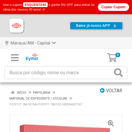
Use o cupom
ESQUENTA40
e ganhe 5% OFF para entrar no
Copiar Cupom
clima dos nossos 40 anos! 🎉
Baixe já nosso APP
Manaus/AM - Capital
0
VOLTAR
INÍCIO
PAPELARIA
MATERIAL DE EXPEDIENTE / ESCOLAR
POST-IT 3M ROSA POPPY 76X102 HB004657167