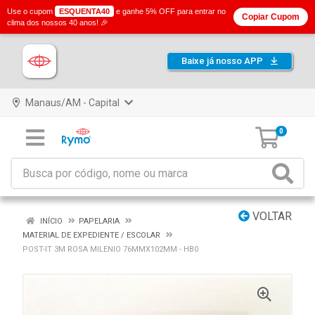
Use o cupom
ESQUENTA40
e ganhe 5% OFF para entrar no
Copiar Cupom
clima dos nossos 40 anos! 🎉
Baixe já nosso APP
Manaus/AM - Capital
0
VOLTAR
INÍCIO
PAPELARIA
MATERIAL DE EXPEDIENTE / ESCOLAR
POST-IT 3M ROSA MILENIO 76MMX102MM - HB0