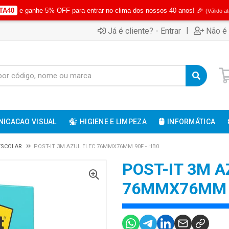
TA40
e ganhe 5% OFF para entrar no clima dos nossos 40 anos! 🎉
(Válido a
|
Já é cliente? - Entrar
Não é 
ICACAO VISUAL
HIGIENE E LIMPEZA
INFORMÁTICA
 ESCOLAR
POST-IT 3M AZUL ELEC 76MMX76MM 90F - HB0
POST-IT 3M A
76MMX76MM 9