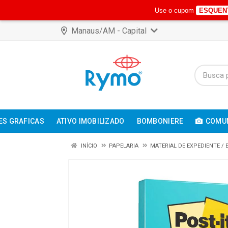
Use o cupom
ESQUEN
Manaus/AM - Capital
ES GRAFICAS
ATIVO IMOBILIZADO
BOMBONIERE
COMUN
INÍCIO
PAPELARIA
MATERIAL DE EXPEDIENTE /