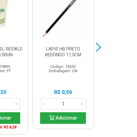
EL RESIKLE
LAPIS HB PRETO
MARCADOR RET
/50UN
REDONDO 17,5CM
2.0MM AZ
 19895
Código: 13652
Código: 22
em: PT
Embalagem: UN
Embalagem:
,20
R$ 0,50
R$ 4,7
ionar
Adicionar
Adicio
0: R$ 8,28
A partir de 12: 