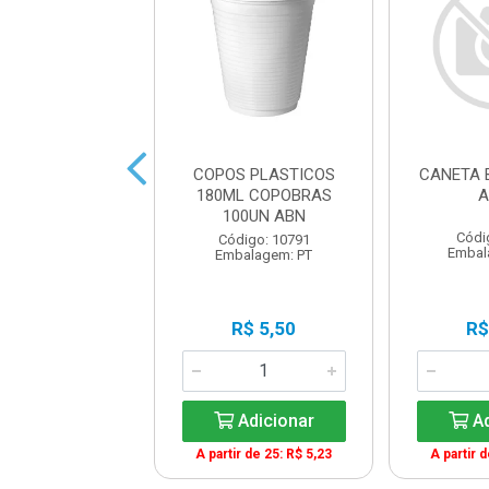
DOR RETROPRO.
COPOS PLASTICOS
CANETA 
.0MM AZUL
180ML COPOBRAS
A
100UN ABN
ódigo: 2239
Códi
Código: 10791
balagem: UN
Embal
Embalagem: PT
R$ 4,70
R$ 5,50
R$
Adicionar
Adicionar
Ad
ir de 12: R$ 4,23
A partir de 25: R$ 5,23
A partir 