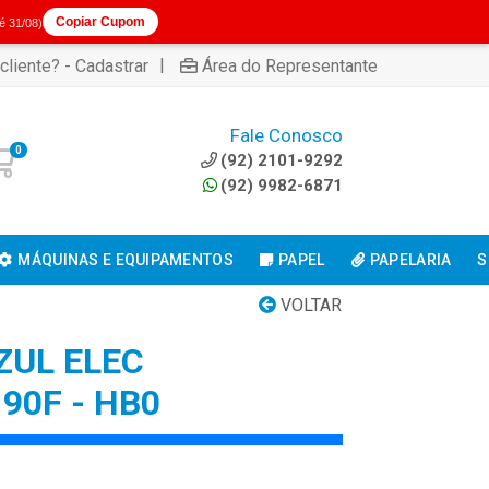
Copiar Cupom
té 31/08)
|
cliente? - Cadastrar
Área do Representante
Fale Conosco
0
(92) 2101-9292
(92) 9982-6871
MÁQUINAS E EQUIPAMENTOS
PAPEL
PAPELARIA
S
VOLTAR
ZUL ELEC
0F - HB0