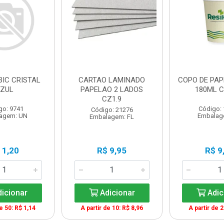
BIC CRISTAL
CARTAO LAMINADO
COPO DE PAP
ZUL
PAPELAO 2 LADOS
180ML C
CZ1.9
go: 9741
Código:
Código: 21276
agem: UN
Embalag
Embalagem: FL
 1,20
R$ 9,95
R$ 9
icionar
Adicionar
Adic
de 50: R$ 1,14
A partir de 10: R$ 8,96
A partir de 2