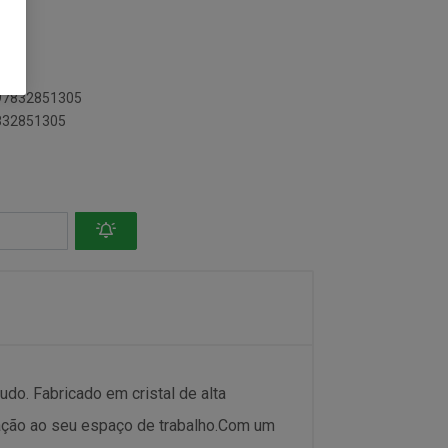
12
897832851305
7832851305
udo. Fabricado em cristal de alta
cação ao seu espaço de trabalho.Com um