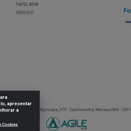
PAPELARIA
Fo
SERVICO
para
io, apresentar
elhorar a
Amazonia LTDA - Av. Ajuricaba, 379 - Cachoeirinha, Manaus/AM - CEP
e Cookies