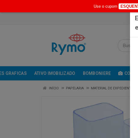
Use o cupom
ESQUEN
E
e
ES GRAFICAS
ATIVO IMOBILIZADO
BOMBONIERE
COMUN
INÍCIO
PAPELARIA
MATERIAL DE EXPEDIENTE /