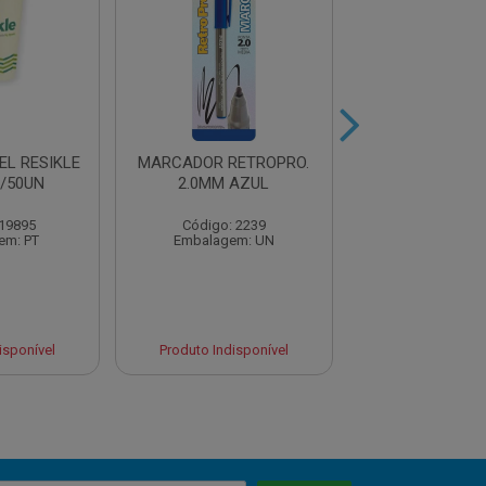
EL RESIKLE
MARCADOR RETROPRO.
LAPIS HB P
/50UN
2.0MM AZUL
REDONDO 17
 19895
Código: 2239
Código: 13
em: PT
Embalagem: UN
Embalagem:
isponível
Produto Indisponível
Produto Indisp