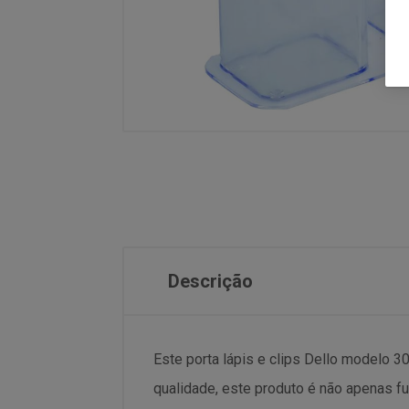
Descrição
Este porta lápis e clips Dello modelo 30
qualidade, este produto é não apenas f