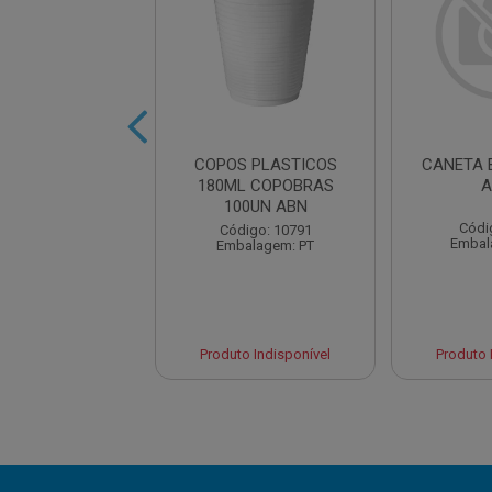
IS HB PRETO
COPOS PLASTICOS
CANETA 
ONDO 17,5CM
180ML COPOBRAS
A
100UN ABN
digo: 13652
Códi
Código: 10791
balagem: UN
Embal
Embalagem: PT
to Indisponível
Produto Indisponível
Produto 