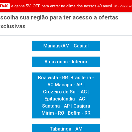
TA40
e ganhe 5% OFF para entrar no clima dos nossos 40 anos! 🎉
(Válido a
scolha sua região para ter acesso a ofertas
|
Já é cliente? - Entrar
Não é 
xclusivas
Manaus/AM - Capital
Amazonas - Interior
ICACAO VISUAL
HIGIENE E LIMPEZA
INFORMÁTICA
Boa vista - RR |Brasiléira -
AC Macapá - AP |
 ESCOLAR
PORTA CANETAS DUPLO CRISTAL
Cruzeiro do Sul - AC |
PORTA CANET
Epitaciolândia - AC |
Santana - AP | Guajara
Mirim - RO | Bofim - RR
Tabatinga - AM
Produto Esgotado