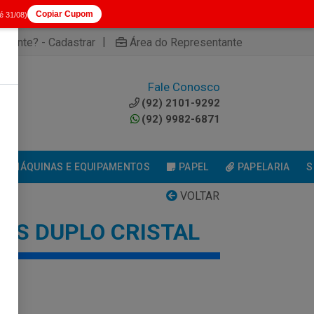
Copiar Cupom
té 31/08)
|
cliente? - Cadastrar
Área do Representante
Fale Conosco
0
(92) 2101-9292
(92) 9982-6871
MÁQUINAS E EQUIPAMENTOS
PAPEL
PAPELARIA
S
VOLTAR
AS DUPLO CRISTAL