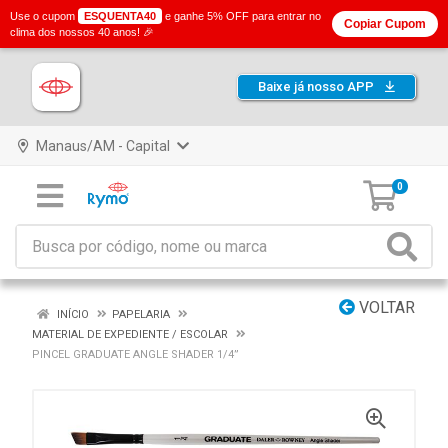
Use o cupom
ESQUENTA40
e ganhe 5% OFF para entrar no
Copiar Cupom
clima dos nossos 40 anos! 🎉
Baixe já nosso APP
Manaus/AM - Capital
0
VOLTAR
INÍCIO
PAPELARIA
MATERIAL DE EXPEDIENTE / ESCOLAR
PINCEL GRADUATE ANGLE SHADER 1/4”