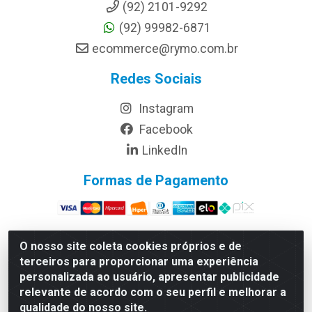
(92) 2101-9292
(92) 99982-6871
ecommerce@rymo.com.br
Redes Sociais
Instagram
Facebook
LinkedIn
Formas de Pagamento
O nosso site coleta cookies próprios e de
terceiros para proporcionar uma experiência
Rymo Imagem e Produtos Gráficos da Amazonia LTDA -
personalizada ao usuário, apresentar publicidade
Av. Ajuricaba, 379 - Cachoeirinha, Manaus/AM - CEP
relevante de acordo com o seu perfil e melhorar a
69065-110 - CNPJ 14.220.230.0001-70
qualidade do nosso site.