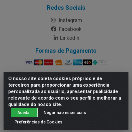
Redes Sociais
Instagram
Facebook
LinkedIn
Formas de Pagamento
O nosso site coleta cookies próprios e de
terceiros para proporcionar uma experiência
Rymo Imagem e Produtos Gráficos da Amazonia LTDA -
personalizada ao usuário, apresentar publicidade
Av. Ajuricaba, 379 - Cachoeirinha, Manaus/AM - CEP
relevante de acordo com o seu perfil e melhorar a
69065-110 - CNPJ 14.220.230.0001-70
qualidade do nosso site.
Aceitar
Negar não essenciais
Preferências de Cookies