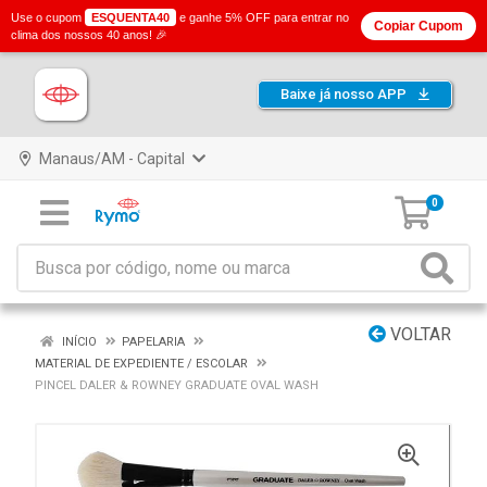
Use o cupom
ESQUENTA40
e ganhe 5% OFF para entrar no
Copiar Cupom
clima dos nossos 40 anos! 🎉
Baixe já nosso APP
Manaus/AM - Capital
0
VOLTAR
INÍCIO
PAPELARIA
MATERIAL DE EXPEDIENTE / ESCOLAR
PINCEL DALER & ROWNEY GRADUATE OVAL WASH