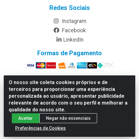
Redes Sociais
Instagram
Facebook
LinkedIn
Formas de Pagamento
O nosso site coleta cookies próprios e de
terceiros para proporcionar uma experiência
Rymo Imagem e Produtos Gráficos da Amazonia LTDA -
personalizada ao usuário, apresentar publicidade
Av. Ajuricaba, 379 - Cachoeirinha, Manaus/AM - CEP
relevante de acordo com o seu perfil e melhorar a
69065-110 - CNPJ 14.220.230.0001-70
qualidade do nosso site.
Aceitar
Negar não essenciais
Preferências de Cookies