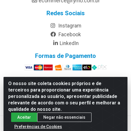
ecommerce@rymo.com.br
Redes Sociais
Instagram
Facebook
LinkedIn
Formas de Pagamento
O nosso site coleta cookies próprios e de
terceiros para proporcionar uma experiência
Rymo Imagem e Produtos Gráficos da Amazonia LTDA -
personalizada ao usuário, apresentar publicidade
Av. Ajuricaba, 379 - Cachoeirinha, Manaus/AM - CEP
relevante de acordo com o seu perfil e melhorar a
69065-110 - CNPJ 14.220.230.0001-70
qualidade do nosso site.
Aceitar
Negar não essenciais
Preferências de Cookies