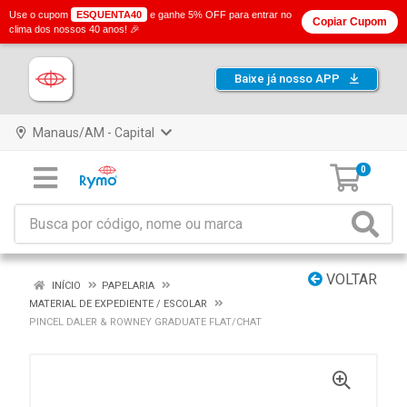
Use o cupom
ESQUENTA40
e ganhe 5% OFF para entrar no
Copiar Cupom
clima dos nossos 40 anos! 🎉
Baixe já nosso APP
Manaus/AM - Capital
0
VOLTAR
INÍCIO
PAPELARIA
MATERIAL DE EXPEDIENTE / ESCOLAR
PINCEL DALER & ROWNEY GRADUATE FLAT/CHAT