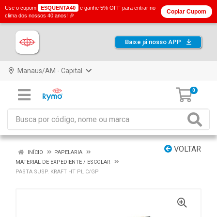
Use o cupom
ESQUENTA40
e ganhe 5% OFF para entrar no
Copiar Cupom
clima dos nossos 40 anos! 🎉
Baixe já nosso APP
Manaus/AM - Capital
0
VOLTAR
INÍCIO
PAPELARIA
MATERIAL DE EXPEDIENTE / ESCOLAR
PASTA SUSP. KRAFT HT PL C/GP