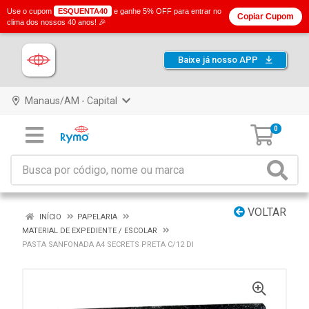
Use o cupom
ESQUENTA40
e ganhe 5% OFF para entrar no
Copiar Cupom
clima dos nossos 40 anos! 🎉
Baixe já nosso APP
Manaus/AM - Capital
0
VOLTAR
INÍCIO
PAPELARIA
MATERIAL DE EXPEDIENTE / ESCOLAR
PASTA SANFONADA A4 SECRETS PRETA C/12 DI