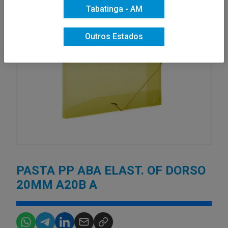
Tabatinga - AM
Outros Estados
PASTA PP ABA ELAST. OF DORSO
20MM A20B A