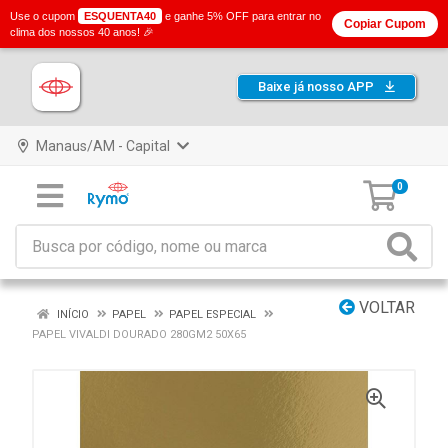
Use o cupom
ESQUENTA40
e ganhe 5% OFF para entrar no
Copiar Cupom
clima dos nossos 40 anos! 🎉
Baixe já nosso APP
Manaus/AM - Capital
0
VOLTAR
INÍCIO
PAPEL
PAPEL ESPECIAL
PAPEL VIVALDI DOURADO 280GM2 50X65