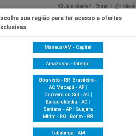
|
Já é cliente? - Entrar
Não é 
scolha sua região para ter acesso a ofertas
xclusivas
Manaus/AM - Capital
ICACAO VISUAL
HIGIENE E LIMPEZA
INFORMÁTICA
Amazonas - Interior
LDI CENOURA CANSON 50X65 180GM
Boa vista - RR |Brasiléira -
PAPEL VIVAL
AC Macapá - AP |
Cruzeiro do Sul - AC |
50X65 180GM
Epitaciolândia - AC |
Santana - AP | Guajara
Mirim - RO | Bofim - RR
Tabatinga - AM
Produto Esgotado