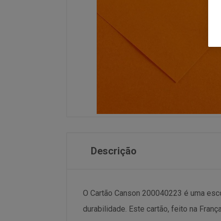
Descrição
O Cartão Canson 200040223 é uma escolh
durabilidade. Este cartão, feito na Fr