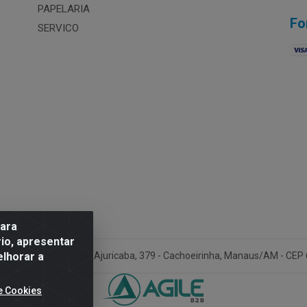
PAPELARIA
Fo
SERVICO
para
io, apresentar
elhorar a
Amazonia LTDA - Av. Ajuricaba, 379 - Cachoeirinha, Manaus/AM - CEP
e Cookies