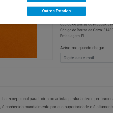
Código do Fabricante: C2000402
Outros Estados
Código: 627
Código NCM: 48025899
Código de Barras do Produto: 3
Código de Barras da Caixa: 314
Embalagem: FL
Avise-me quando chegar
a excepcional para todos os artistas, estudantes e profissiona
ança, é conhecido mundialmente por sua superioridade e é altame