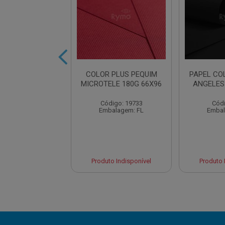
L COLORPLUS
COLOR PLUS PEQUIM
PAPEL CO
ONA 120GM2
MICROTELE 180G 66X96
ANGELES
C/200FL
Código: 19733
Códi
digo: 18483
Embalagem: FL
Embal
balagem: FL
to Indisponível
Produto Indisponível
Produto 