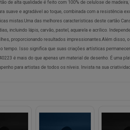
artão de alta qualidade é feito com 100% de celulose de madeira,
tura suave e agradável ao toque, combinada com a resistência exc
cas mistas.Uma das melhores características deste cartão Canso
, incluindo lápis, carvão, pastel, aquarela e acrílico. Indepe
etalhes, proporcionando resultados impressionantes.Além disso
 o tempo. Isso significa que suas criações artísticas permanece
0223 é mais do que apenas um material de desenho. É uma plata
enho para artistas de todos os níveis. Invista na sua criativi