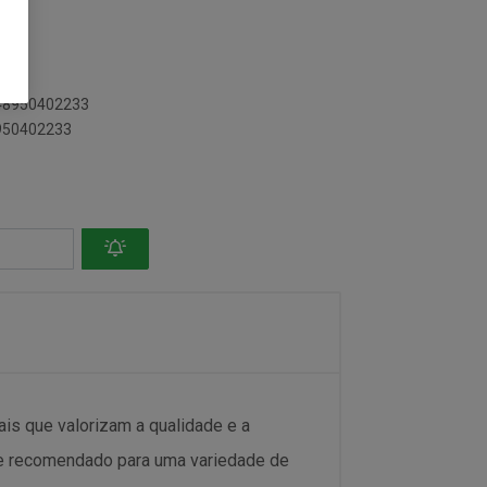
23
148950402233
8950402233
is que valorizam a qualidade e a
nte recomendado para uma variedade de