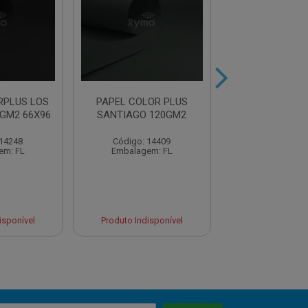
RPLUS LOS
PAPEL COLOR PLUS
PAPEL COLO
GM2 66X96
SANTIAGO 120GM2
VERONA 12
C/200F
 14248
Código: 14409
Código: 18
em: FL
Embalagem: FL
Embalagem:
isponível
Produto Indisponível
Produto Indisp