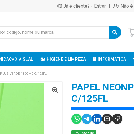
|
Já é cliente? - Entrar
Não é 
ICACAO VISUAL
HIGIENE E LIMPEZA
INFORMÁTICA
PLUS VERDE 180GM2 C/125FL
PAPEL NEONP
C/125FL
Em Estoque