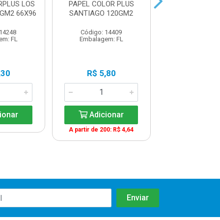
RPLUS LOS
PAPEL COLOR PLUS
PAPEL COLO
GM2 66X96
SANTIAGO 120GM2
VERONA 12
C/200F
 14248
Código: 14409
Código: 18
em: FL
Embalagem: FL
Embalagem:
,30
R$ 5,80
R$ 5,9
ionar
Adicionar
Adicio
A partir de 200: R$ 4,64