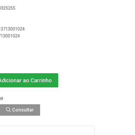
80325255
013713001024
3713001024
dicionar ao Carrinho
ga
Consultar