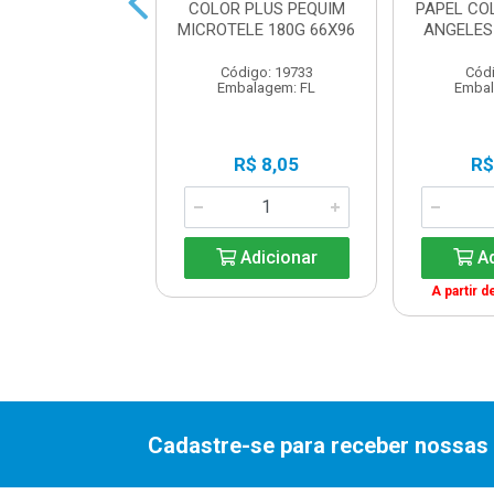
L COLORPLUS
COLOR PLUS PEQUIM
PAPEL CO
ONA 120GM2
MICROTELE 180G 66X96
ANGELES
C/200FL
Código: 19733
Códi
digo: 18483
Embalagem: FL
Embal
balagem: FL
R$ 5,92
R$ 8,05
R$
Adicionar
Adicionar
Ad
A partir d
Cadastre-se para receber nossas 