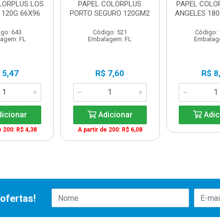
LORPLUS LOS
PAPEL COLORPLUS
PAPEL COLO
 120G 66X96
PORTO SEGURO 120GM2
ANGELES 180
go: 643
Código: 521
Código:
agem: FL
Embalagem: FL
Embalag
 5,47
R$ 7,60
R$ 8
icionar
Adicionar
Adic
e 200: R$ 4,38
A partir de 200: R$ 6,08
ofertas!