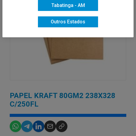
Tabatinga - AM
Outros Estados
PAPEL KRAFT 80GM2 238X328
C/250FL