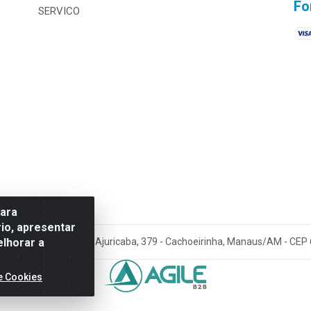
Fo
SERVICO
para
io, apresentar
elhorar a
Amazonia LTDA - Av. Ajuricaba, 379 - Cachoeirinha, Manaus/AM - CEP
e Cookies