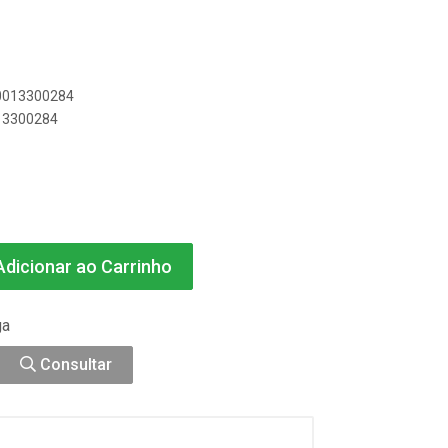
00013300284
013300284
dicionar ao Carrinho
ga
Consultar