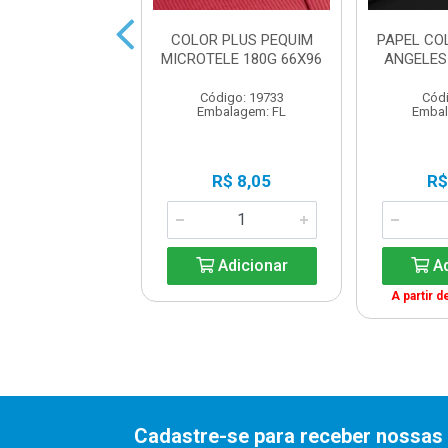
L COLORPLUS
COLOR PLUS PEQUIM
PAPEL CO
ONA 120GM2
MICROTELE 180G 66X96
ANGELES
C/200FL
Código: 19733
Códi
digo: 18483
Embalagem: FL
Embal
balagem: FL
R$ 5,92
R$ 8,05
R$
Adicionar
Adicionar
Ad
A partir d
Cadastre-se para receber nossas 