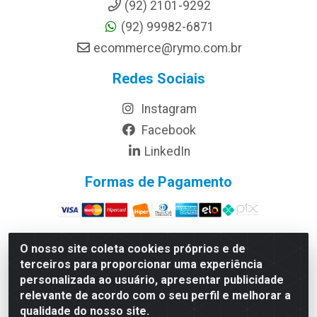
(92) 2101-9292
(92) 99982-6871
ecommerce@rymo.com.br
Redes Sociais
Instagram
Facebook
LinkedIn
Formas de Pagamento
O nosso site coleta cookies próprios e de
terceiros para proporcionar uma experiência
Rymo Imagem e Produtos Gráficos da Amazonia LTDA -
personalizada ao usuário, apresentar publicidade
Av. Ajuricaba, 379 - Cachoeirinha, Manaus/AM - CEP
relevante de acordo com o seu perfil e melhorar a
69065-110 - CNPJ 14.220.230.0001-70
qualidade do nosso site.