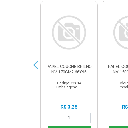
COUCHE BRILHO
PAPEL COUCHE BRILHO
PAPEL CO
50GM2 66X96
NV 170GM2 66X96
NV 150
digo: 22867
Código: 22614
Códig
balagem: FL
Embalagem: FL
Embal
R$ 4,80
R$ 3,25
R$