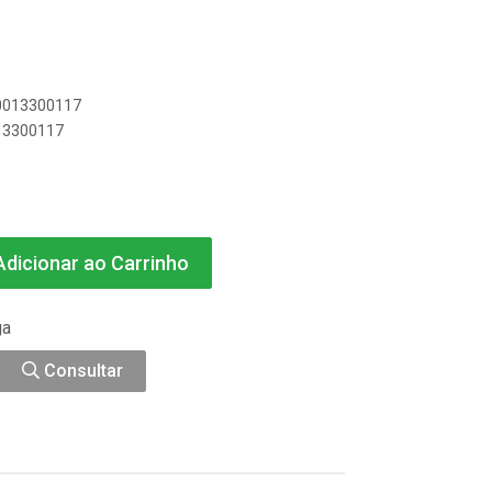
00013300117
013300117
dicionar ao Carrinho
ga
Consultar