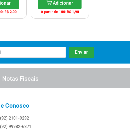
ionar
Adicionar
Adicio
00: R$ 2,00
A partir de 100: R$ 1,90
A partir de 100:
Notas Fiscais
le Conosco
(92) 2101-9292
(92) 99982-6871