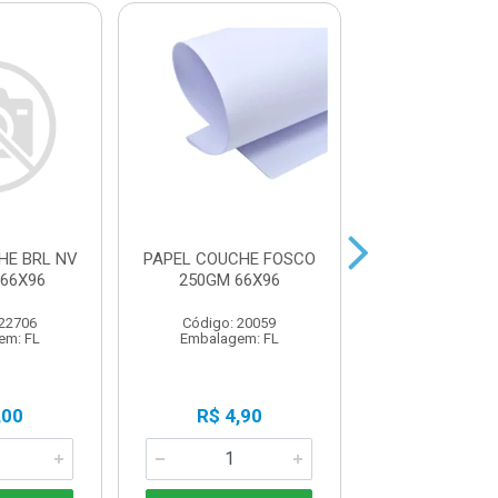
HE BRL NV
PAPEL COUCHE FOSCO
PAPEL COUCHE
66X96
250GM 66X96
NV 250GM2 
 22706
Código: 20059
Código: 22
em: FL
Embalagem: FL
Embalagem:
,00
R$ 4,90
R$ 4,8