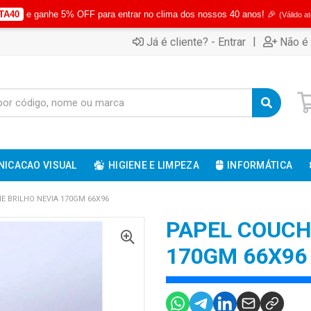
TA40
e ganhe 5% OFF para entrar no clima dos nossos 40 anos! 🎉
(Válido a
|
Já é cliente? - Entrar
Não é 
ICACAO VISUAL
HIGIENE E LIMPEZA
INFORMÁTICA
E BRILHO NEVIA 170GM 66X96
PAPEL COUCH
170GM 66X96