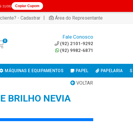
Copiar Cupom
té 31/08)
|
cliente? - Cadastrar
Área do Representante
Fale Conosco
0
(92) 2101-9292
(92) 9982-6871
MÁQUINAS E EQUIPAMENTOS
PAPEL
PAPELARIA
S
VOLTAR
E BRILHO NEVIA