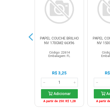
COUCHE BRILHO
PAPEL COUCHE BRILHO
PAPEL CO
50GM2 66X96
NV 170GM2 66X96
NV 150
digo: 22867
Código: 22614
Códig
balagem: FL
Embalagem: FL
Embal
R$ 4,80
R$ 3,25
R$
Adicionar
Adicionar
Ad
r de 100: R$ 1,90
A partir de 250: R$ 1,28
A partir d