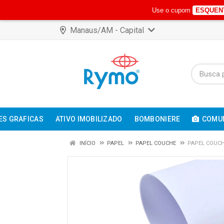
Use o cupom
ESQUEN
Manaus/AM - Capital
ES GRAFICAS
ATIVO IMOBILIZADO
BOMBONIERE
COMUN
INÍCIO
PAPEL
PAPEL COUCHE
PAPEL COUCH