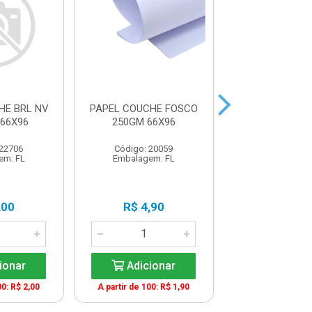
HE BRL NV
PAPEL COUCHE FOSCO
PAPEL COUCHE
66X96
250GM 66X96
NV 250GM2 
 22706
Código: 20059
Código: 22
em: FL
Embalagem: FL
Embalagem:
,00
R$ 4,90
R$ 4,8
ionar
Adicionar
Adicio
00: R$ 2,00
A partir de 100: R$ 1,90
A partir de 100: