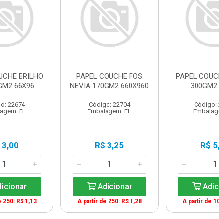
UCHE BRILHO
PAPEL COUCHE FOS
PAPEL COUC
GM2 66X96
NEVIA 170GM2 660X960
300GM2 
o: 22674
Código: 22704
Código:
agem: FL
Embalagem: FL
Embalag
 3,00
R$ 3,25
R$ 5
icionar
Adicionar
Adic
e 250: R$ 1,13
A partir de 250: R$ 1,28
A partir de 1