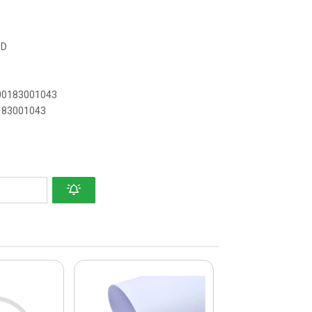
OD
000183001043
0183001043