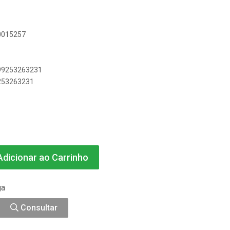
20015257
899253263231
9253263231
dicionar ao Carrinho
ga
Consultar