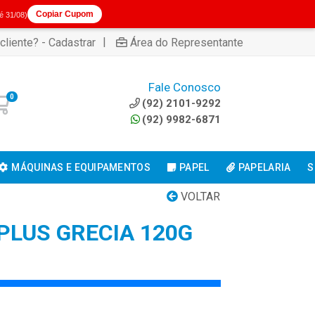
Copiar Cupom
té 31/08)
|
cliente? - Cadastrar
Área do Representante
Fale Conosco
0
(92) 2101-9292
(92) 9982-6871
MÁQUINAS E EQUIPAMENTOS
PAPEL
PAPELARIA
S
VOLTAR
PLUS GRECIA 120G