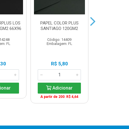
RPLUS LOS
PAPEL COLOR PLUS
PAPEL COLO
GM2 66X96
SANTIAGO 120GM2
VERONA 12
C/200F
 14248
Código: 14409
Código: 18
em: FL
Embalagem: FL
Embalagem:
,30
R$ 5,80
R$ 5,9
ionar
Adicionar
Adicio
A partir de 200: R$ 4,64