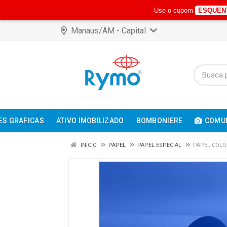
Use o cupom
ESQUEN
Manaus/AM - Capital
ES GRAFICAS
ATIVO IMOBILIZADO
BOMBONIERE
COMUN
INÍCIO
PAPEL
PAPEL ESPECIAL
PAPEL COLO