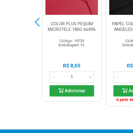
L COLORPLUS
COLOR PLUS PEQUIM
PAPEL CO
ONA 120GM2
MICROTELE 180G 66X96
ANGELES
C/200FL
Código: 19733
Códi
digo: 18483
Embalagem: FL
Embal
balagem: FL
R$ 5,92
R$ 8,05
R$
Adicionar
Adicionar
Ad
A partir d