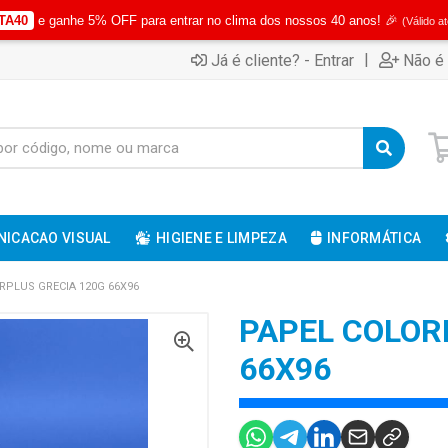
TA40
e ganhe 5% OFF para entrar no clima dos nossos 40 anos! 🎉
(Válido a
|
Já é cliente? - Entrar
Não é 
ICACAO VISUAL
HIGIENE E LIMPEZA
INFORMÁTICA
RPLUS GRECIA 120G 66X96
PAPEL COLOR
66X96