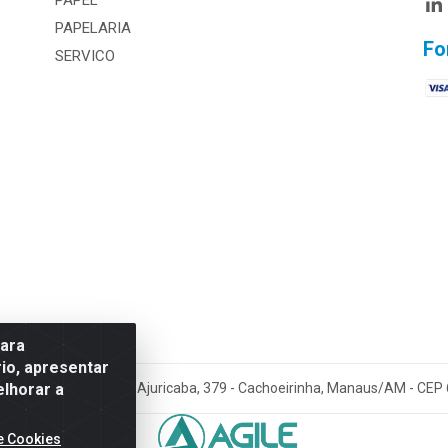
PAPEL
PAPELARIA
Fo
SERVICO
para
io, apresentar
elhorar a
Amazonia LTDA - Av. Ajuricaba, 379 - Cachoeirinha, Manaus/AM - CEP
e Cookies