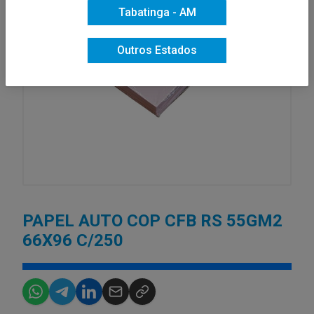
Tabatinga - AM
Outros Estados
PAPEL AUTO COP CFB RS 55GM2
66X96 C/250