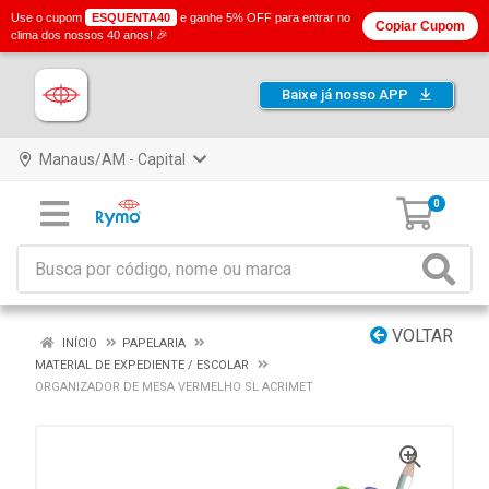
Use o cupom
ESQUENTA40
e ganhe 5% OFF para entrar no
Copiar Cupom
clima dos nossos 40 anos! 🎉
Baixe já nosso APP
Manaus/AM - Capital
0
VOLTAR
INÍCIO
PAPELARIA
MATERIAL DE EXPEDIENTE / ESCOLAR
ORGANIZADOR DE MESA VERMELHO SL ACRIMET