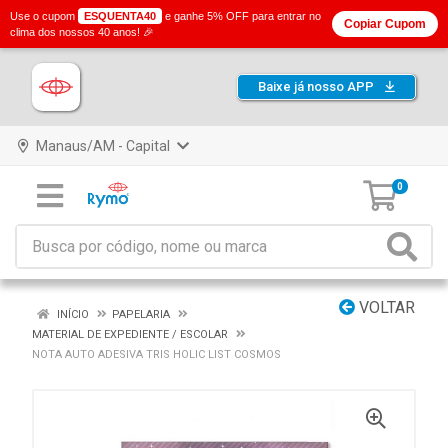
Use o cupom
ESQUENTA40
e ganhe 5% OFF para entrar no
Copiar Cupom
clima dos nossos 40 anos! 🎉
Baixe já nosso APP
Manaus/AM - Capital
0
VOLTAR
INÍCIO
PAPELARIA
MATERIAL DE EXPEDIENTE / ESCOLAR
NOTA AUTO ADESIVA TRIS HOLIC LIST COSMOS