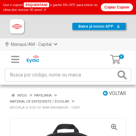
Use o cupom
ESQUENTA40
e ganhe 5% OFF para entrar no
Copiar Cupom
clima dos nossos 40 anos! 🎉
Baixe já nosso APP
Manaus/AM - Capital
0
VOLTAR
INÍCIO
PAPELARIA
MATERIAL DE EXPEDIENTE / ESCOLAR
MOCHILA G GOD OF WAR RAGNAROK - 12047