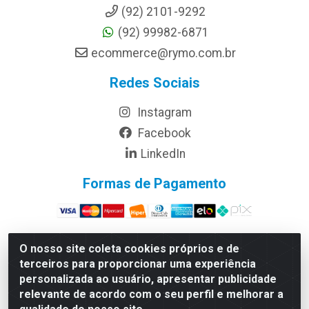
(92) 2101-9292
(92) 99982-6871
ecommerce@rymo.com.br
Redes Sociais
Instagram
Facebook
LinkedIn
Formas de Pagamento
O nosso site coleta cookies próprios e de
terceiros para proporcionar uma experiência
Rymo Imagem e Produtos Gráficos da Amazonia LTDA -
personalizada ao usuário, apresentar publicidade
Av. Ajuricaba, 379 - Cachoeirinha, Manaus/AM - CEP
relevante de acordo com o seu perfil e melhorar a
69065-110 - CNPJ 14.220.230.0001-70