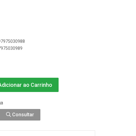
897975030988
97975030989
dicionar ao Carrinho
ga
Consultar