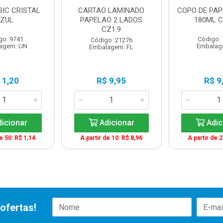
BIC CRISTAL
CARTAO LAMINADO
COPO DE PAP
ZUL
PAPELAO 2 LADOS
180ML C
CZ1.9
go: 9741
Código:
Código: 21276
agem: UN
Embalag
Embalagem: FL
 1,20
R$ 9,95
R$ 9
icionar
Adicionar
Adic
de 50: R$ 1,14
A partir de 10: R$ 8,96
A partir de 2
ofertas!