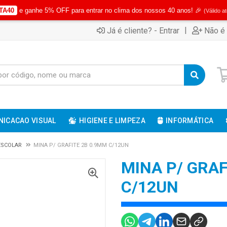
TA40
e ganhe 5% OFF para entrar no clima dos nossos 40 anos! 🎉
(Válido a
|
Já é cliente? - Entrar
Não é 
ICACAO VISUAL
HIGIENE E LIMPEZA
INFORMÁTICA
 ESCOLAR
MINA P/ GRAFITE 2B 0.9MM C/12UN
MINA P/ GRAF
C/12UN