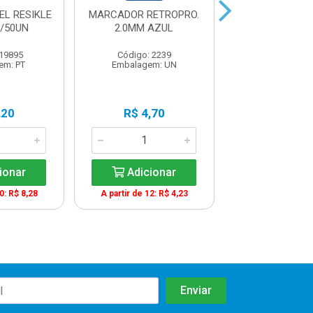
EL RESIKLE
MARCADOR RETROPRO.
LAPIS HB P
/50UN
2.0MM AZUL
REDONDO 17
 19895
Código: 2239
Código: 13
em: PT
Embalagem: UN
Embalagem:
,20
R$ 4,70
R$ 0,5
ionar
Adicionar
Adicio
0: R$ 8,28
A partir de 12: R$ 4,23