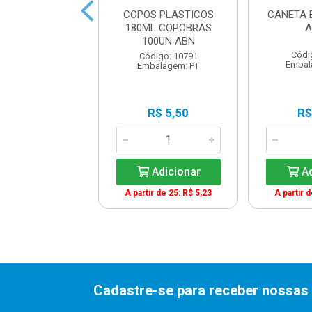
IS HB PRETO
COPOS PLASTICOS
CANETA 
ONDO 17,5CM
180ML COPOBRAS
A
100UN ABN
digo: 13652
Códi
Código: 10791
balagem: UN
Embal
Embalagem: PT
R$ 0,50
R$ 5,50
R$
Adicionar
Adicionar
Ad
A partir de 25: R$ 5,23
A partir 
Cadastre-se para receber nossas 