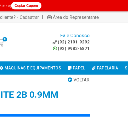
Copiar Cupom
té 31/08)
|
cliente? - Cadastrar
Área do Representante
Fale Conosco
0
(92) 2101-9292
(92) 9982-6871
MÁQUINAS E EQUIPAMENTOS
PAPEL
PAPELARIA
S
VOLTAR
ITE 2B 0.9MM