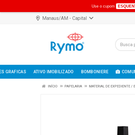
Use o cupom
ESQUEN
Manaus/AM - Capital
ES GRAFICAS
ATIVO IMOBILIZADO
BOMBONIERE
COMUN
INÍCIO
PAPELARIA
MATERIAL DE EXPEDIENTE /