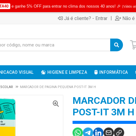
TA40
e ganhe 5% OFF para entrar no clima dos nossos 40 anos! 🎉
(Válido a
|
Já é cliente? - Entrar
Não é 
ICACAO VISUAL
HIGIENE E LIMPEZA
INFORMÁTICA
 ESCOLAR
MARCADOR DE PAGINA PEQUENA POST-IT 3M H
MARCADOR D
POST-IT 3M H