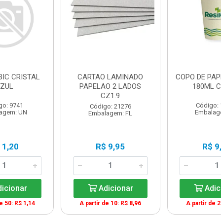
BIC CRISTAL
CARTAO LAMINADO
COPO DE PAP
ZUL
PAPELAO 2 LADOS
180ML C
CZ1.9
go: 9741
Código:
Código: 21276
agem: UN
Embalag
Embalagem: FL
 1,20
R$ 9,95
R$ 9
icionar
Adicionar
Adic
de 50: R$ 1,14
A partir de 10: R$ 8,96
A partir de 2