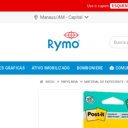
Use o cupom
ESQUEN
Manaus/AM - Capital
ES GRAFICAS
ATIVO IMOBILIZADO
BOMBONIERE
COMUN
INÍCIO
PAPELARIA
MATERIAL DE EXPEDIENTE /