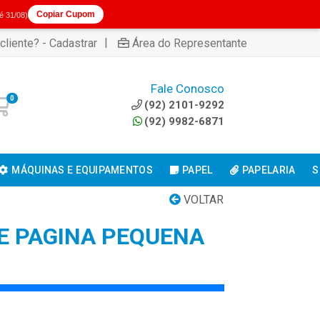
Copiar Cupom
té 31/08)
|
cliente? - Cadastrar
Área do Representante
Fale Conosco
0
(92) 2101-9292
(92) 9982-6871
MÁQUINAS E EQUIPAMENTOS
PAPEL
PAPELARIA
S
VOLTAR
E PAGINA PEQUENA