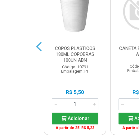
IS HB PRETO
COPOS PLASTICOS
CANETA 
ONDO 17,5CM
180ML COPOBRAS
A
100UN ABN
digo: 13652
Códi
Código: 10791
balagem: UN
Embal
Embalagem: PT
R$ 0,50
R$ 5,50
R$
Adicionar
Adicionar
Ad
A partir de 25: R$ 5,23
A partir 