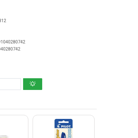
312
891040280742
1040280742