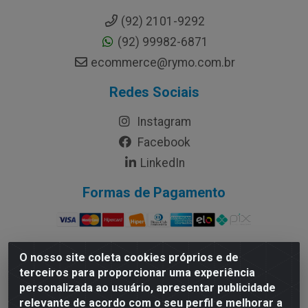
(92) 2101-9292
(92) 99982-6871
ecommerce@rymo.com.br
Redes Sociais
Instagram
Facebook
LinkedIn
Formas de Pagamento
O nosso site coleta cookies próprios e de
terceiros para proporcionar uma experiência
Rymo Imagem e Produtos Gráficos da Amazonia LTDA -
personalizada ao usuário, apresentar publicidade
Av. Ajuricaba, 379 - Cachoeirinha, Manaus/AM - CEP
relevante de acordo com o seu perfil e melhorar a
69065-110 - CNPJ 14.220.230.0001-70