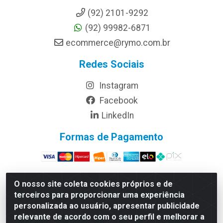
(92) 2101-9292
(92) 99982-6871
ecommerce@rymo.com.br
Redes Sociais
Instagram
Facebook
LinkedIn
Formas de Pagamento
O nosso site coleta cookies próprios e de
terceiros para proporcionar uma experiência
Rymo Imagem e Produtos Gráficos da Amazonia LTDA -
personalizada ao usuário, apresentar publicidade
Av. Ajuricaba, 379 - Cachoeirinha, Manaus/AM - CEP
relevante de acordo com o seu perfil e melhorar a
69065-110 - CNPJ 14.220.230.0001-70