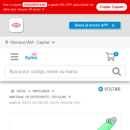
Use o cupom
ESQUENTA40
e ganhe 5% OFF para entrar no
Copiar Cupom
clima dos nossos 40 anos! 🎉
Baixe já nosso APP
Manaus/AM - Capital
0
VOLTAR
INÍCIO
PAPELARIA
MATERIAL DE EXPEDIENTE / ESCOLAR
MARCA TEXTO VD PASTEL SW-FL FRIXION LIGH